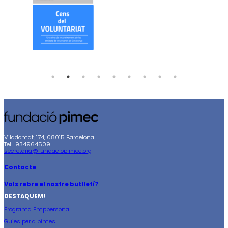
Viladomat, 174, 08015 Barcelona
Tel. 934964509
secretaria@fundaciopimec.org
Contacte
Vols rebre el nostre butlletí?
DESTAQUEM!
Programa Emppersona
Guies per a pimes