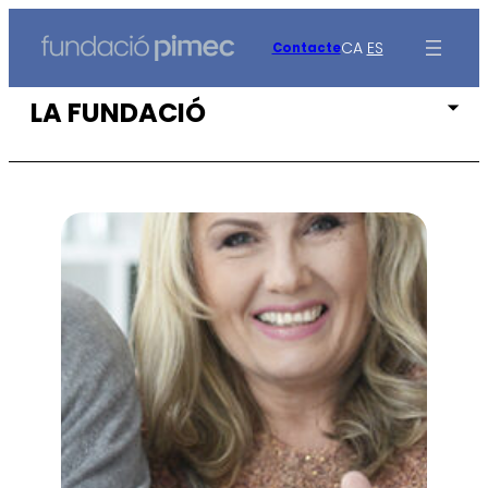
Vés
al
CA
ES
Contacte
contingut
LA FUNDACIÓ
Qui som
Codi ètic de la fundació
Transparència