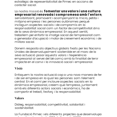
estratègic de representativitat de Pimec en accions de
caràcter social.
La nostra missió és
fomentar uns valors i una cultura
empresarial renovada i compromesa amb l’entorn
,
sensibilitzant, promovent i acompanyant la micro, petita i
mitjana empresa i les persones autònomes perquè
incloguin aspectes socials i de compromís en la
responsabilitat social com un factor de competitivitat dins
de la seva dinàmica empresarial. En aquest sentit,
treballem per enfortir la imatge social de l’empresariat com
a generador d’ocupació i motor de creixement econòmic i de
millora social.
Donem resposta als objectius globals fixats per les Nacions
Unides de desenvolupament sostenible en el marc de la
seva actuació: posar aquests valors i l’experiència
empresarial al servei del bé comú amb la finalitat de tenir
impacte en el canvi i la innovació social i empresarial.
Visió
Enfoquem la nostra actuació cap a una nova manera de fer
i de ser empresa en la qual les persones som l’element
central. En el camí per incloure aspectes socials en la
dinàmica empresarial, creiem que l’empresa, juntament
amb els diferents actors socials i econòmics, ha de
compartir el treball, l’esforç i la responsabilitat.
Valors
Diàleg, responsabilitat, competitivitat, solidaritat i
sostenibilitat.
La Fundació Pimec i els diferents projectes que desenvolupa