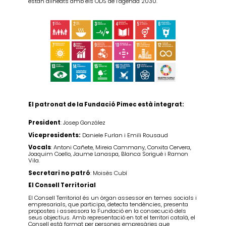
estan alineats amb els ODS de l’agenda 2030.
El patronat de la Fundació Pimec està integrat:
President
: Josep González
Vicepresidents:
Daniele Furlan i Emili Rousaud
Vocals
: Antoni Cañete, Mireia Cammany, Conxita Cervera,
Joaquim Coello, Jaume Lanaspa, Blanca Sorigué i Ramon
Vila.
Secretari no patró
: Moisès Cubí
El Consell Territorial
El Consell Territorial és un òrgan assessor en temes socials i
empresarials, que participa, detecta tendències, presenta
propostes i assessora la Fundació en la consecució dels
seus objectius. Amb representació en tot el territori català, el
Consell està format per persones empresàries que