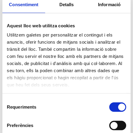
Consentiment
Detalls
Informació
Aquest lloc web utilitza cookies
Júlia Gómez
Utilitzem galetes per personalitzar el contingut i els
anuncis, oferir funcions de mitjans socials i analitzar el
Àrea de suport personal a l’empresariat
trànsit del lloc. També compartim la informació sobre
com feu servir el nostre lloc amb els partners de mitjans
socials, de publicitat i d'anàlisis amb qui col·laborem. Al
seu torn, ells la poden combinar amb altres dades que
els hàgiu proporcionat o hagin recopilat a partir de l'ús
que heu fet dels seus serveis.
Selecció
Requeriments
Nacho Travieso
de
consentiment
Àrea de suport personal i empresarial
Preferències