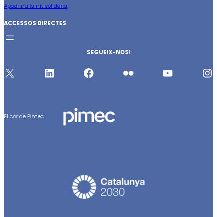
Apadrina la nit solidària
ACCESSOS DIRECTES
SEGUEIX-NOS!
X
https://www.linkedin.com/company/396573
http://www.facebook.com/pages/PIMEC/104006870655
http://www.flickr.com/photos/pimec
http://www.youtube.com/user/PIMECBCN
https://www.instagram.com/pimecpatronal/
El cor de Pimec