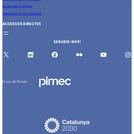
Guies per a pimes
Apadrina la nit solidària
ACCESSOS DIRECTES
SEGUEIX-NOS!
X
https://www.linkedin.com/company/396573
http://www.facebook.com/pages/PIMEC/104006870655
http://www.flickr.com/photos/pimec
http://www.youtube.com/user/PIMECBCN
https://www.instagram.com/pimecpatronal/
El cor de Pimec