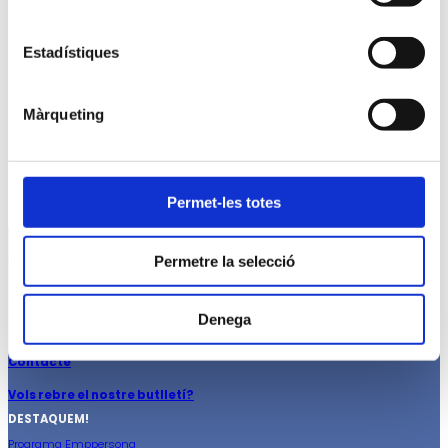
Estadístiques
Per a més informació:
Màrqueting
Júlia Gómez. Tel. 93 496 45 00
juliagomez@fundaciopimec.org
Permet-les totes
Permetre la selecció
Viladomat, 174, 08015 Barcelona
Tel. 934964509
Denega
secretaria@fundaciopimec.org
Contacte
Vols rebre el nostre butlletí?
DESTAQUEM!
Programa Emppersona