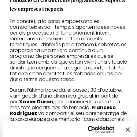
les empreses i negocis.
En concret, a la xarxa emppersona es
comparteix espai i temps, s’aporten idees noves
per als processos i el funcionament intern,
s’intercanvia coneixement en diferents
temàtiques i d’interès per a tothom i, sobretot, es
proporciona una millora contínua a un
programa de persones empresàries que se
solidaritzen amb els que estan vivint una situació
difícil i que cerquen una segona oportunitat. Per
tot això s’han aprofitat les trobades anuals per
dur a terme aquesta tasca.
Durant l’última trobada, el passat 30 d’octubre,
vam gaudir d’una dinàmica grupal, impartida
per
Xavier Duran
, per conèixer-nos una mica
més tots plegats des de l’emoció.
Francesc
Rodríguez
va compartir el seu aprenentatge de
la xarxa europea de mentoria i com adaptar els
coneixements adquirits a la
d’emppersona.
Jordi Serra
ens va fer una
presentació sobre els aspectes que valoren les