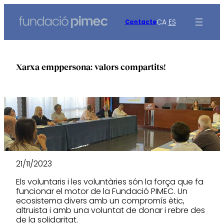
Vés
al
CA
ES
Contacte
contingut
Xarxa emppersona: valors compartits!
21/11/2023
Els voluntaris i les voluntàries són la força que fa
funcionar el motor de la Fundació PIMEC. Un
ecosistema divers amb un compromís ètic,
altruista i amb una voluntat de donar i rebre des
de la solidaritat.