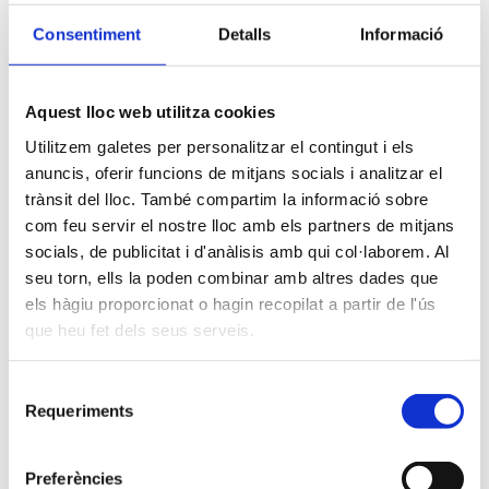
entitats bancàries davant d’un pla d’empresa.
Consentiment
Detalls
Informació
I
Juanjo Pérez
ens va explicar el manual
d’acollida elaborat per al voluntariat de nova
incorporació. Tots ells, voluntaris de la xarxa
emppersona, de forma altruista, ens van delitar
Aquest lloc web utilitza cookies
amb el seu
know-how
.
Utilitzem galetes per personalitzar el contingut i els
La
Xarxa de Voluntariat
es consolida any rere
anuncis, oferir funcions de mitjans socials i analitzar el
any i és un valor afegit de component
trànsit del lloc. També compartim la informació sobre
estratègic. Actualment, la Xarxa la conformen
més de 30 professionals amb ADN 100% altruista i
com feu servir el nostre lloc amb els partners de mitjans
solidari.
socials, de publicitat i d'anàlisis amb qui col·laborem. Al
seu torn, ells la poden combinar amb altres dades que
Gràcies per ser-hi!
els hàgiu proporcionat o hagin recopilat a partir de l'ús
Amb el suport de:
que heu fet dels seus serveis.
Selecció
Requeriments
de
Objectius de Desenvolupament Sostenible
relacionats:
consentiment
Preferències