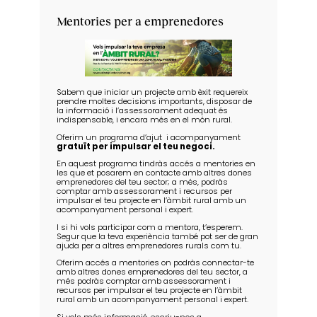
Mentories per a emprenedores
Sabem que iniciar un projecte amb èxit requereix
prendre moltes decisions importants, disposar de
la informació i l’assessorament adequat és
indispensable, i encara més en el món rural.
Oferim un programa d’ajut i acompanyament
gratuït per impulsar el teu negoci.
En aquest programa tindràs accés a mentories en
les que et posarem en contacte amb altres dones
emprenedores del teu sector; a més, podràs
comptar amb assessorament i recursos per
impulsar el teu projecte en l’àmbit rural amb un
acompanyament personal i expert.
I si hi vols participar com a mentora, t’esperem.
Segur que la teva experiència també pot ser de gran
ajuda per a altres emprenedores rurals com tu.
Oferim accés a mentories on podràs connectar-te
amb altres dones emprenedores del teu sector, a
més podràs comptar amb assessorament i
recursos per impulsar el teu projecte en l’àmbit
rural amb un acompanyament personal i expert.
Si vols més informació, escriu-nos a