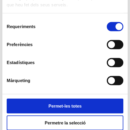
Aliança d’entitats de dones rurals
que heu fet dels seus serveis.
Una aliança promoguda per la Fundació Pimec i
Pallarsactiu. La integren: Fademur, Ap! Lleida, XEP
Selecció
(Pallars), ADEE-BPW (Tarragona), Comissió Dona i
Empresa de Pimec i la Càtedra Extraordinària de
Requeriments
de
Transformació Social Competitiva de la Universidad
Complutense de Madrid.
consentiment
Els seus objectius principals són:
Preferències
Impulsar la nova ruralitat i l’emprenedoria
femenina com a eix vertebrador de la
reactivació econòmica en l’àmbit rural a
Estadístiques
través d’associacions de dones.
Generar sinergies i complicitats entre dones
Màrqueting
emprenedores rurals.
Facilitar recursos i eines per al
desenvolupament personal i professional.
Torna a l’índex
Permet-les totes
Permetre la selecció
Amb la col·laboració de: