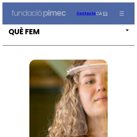
Vés
al
CA
ES
Contacte
contingut
QUÈ FEM
Pime i Persona
Pime i Salut
Pime i Sostenibilitat
Pime i Nova Ruralitat