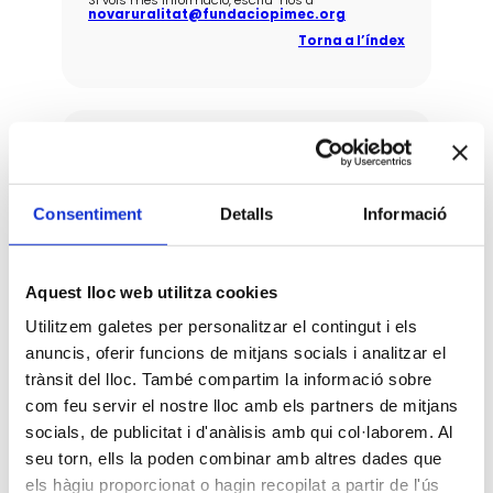
novaruralitat@fundaciopimec.org
Torna a l’índex
Jornada de reflexió sobre el nou rol
de la dona rural
Consentiment
Detalls
Informació
Espais de reflexió i sensibilització, per compartir
experiències i bones pràctiques relacionades amb
la nova economia en l’entorn rural, l’esperit
emprenedor i l’epistemologia feminista que derivi
en nous itineraris i canvis estructurals orientats
Aquest lloc web utilitza cookies
als temps actuals.
Acompanyar i ajudar a la reactivació econòmica i
Utilitzem galetes per personalitzar el contingut i els
social de zones rurals amb la mirada posada en un
futur més sostenible.
anuncis, oferir funcions de mitjans socials i analitzar el
Torna a l’índex
trànsit del lloc. També compartim la informació sobre
com feu servir el nostre lloc amb els partners de mitjans
socials, de publicitat i d'anàlisis amb qui col·laborem. Al
seu torn, ells la poden combinar amb altres dades que
els hàgiu proporcionat o hagin recopilat a partir de l'ús