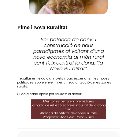
Pime i Nova Ruralitat
Ser palanca de canvi i
construcció de nous
paradigmes al voltant d’una
nova economia al món rural
sent l’eix central la dona: “la
Nova Ruralitat”
Treballar en relació amb els nous escenaris i les noves
polítiques sobre envelliment i revalorització de les zones
rurals.
Clica a cada opció per veure’n el detall:
Mentories per a emprenedores
Jornada de reflexió sobre el nou rol de la dona
rural
Aliança d’entitats de dones rurals
Programa Accelera Dona Rural