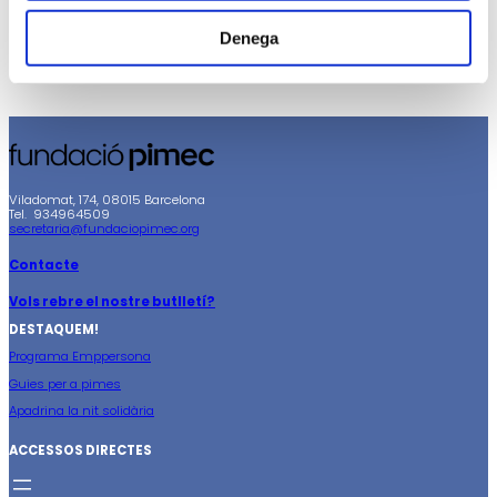
Denega
Viladomat, 174, 08015 Barcelona
Tel. 934964509
secretaria@fundaciopimec.org
Contacte
Vols rebre el nostre butlletí?
DESTAQUEM!
Programa Emppersona
Guies per a pimes
Apadrina la nit solidària
ACCESSOS DIRECTES