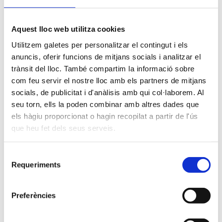
Aquest lloc web utilitza cookies
Utilitzem galetes per personalitzar el contingut i els
anuncis, oferir funcions de mitjans socials i analitzar el
trànsit del lloc. També compartim la informació sobre
com feu servir el nostre lloc amb els partners de mitjans
socials, de publicitat i d'anàlisis amb qui col·laborem. Al
seu torn, ells la poden combinar amb altres dades que
els hàgiu proporcionat o hagin recopilat a partir de l'ús
que heu fet dels seus serveis.
Selecció
Requeriments
de
consentiment
Preferències
#NoAlaViolènciaDeGènere
Recursos per a persones i empreses