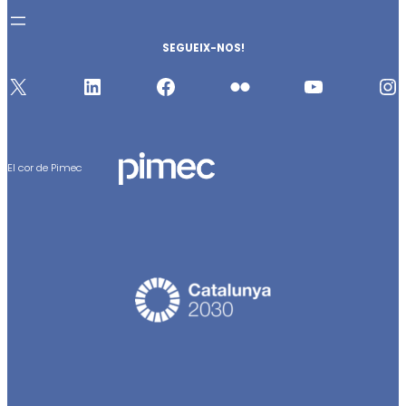
SEGUEIX-NOS!
X
https://www.linkedin.com/company/396573
http://www.facebook.com/pages/PIMEC/104006870655
http://www.flickr.com/photos/pimec
http://www.youtube.com/user/PIMECBCN
https://www.instagram.com/pimecpatronal/
El cor de Pimec