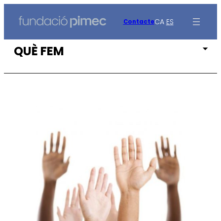
Vés
al
CA
ES
Contacte
contingut
QUÈ FEM
Pime i Persona
Pime i Salut
Pime i Sostenibilitat
Pime i Nova Ruralitat