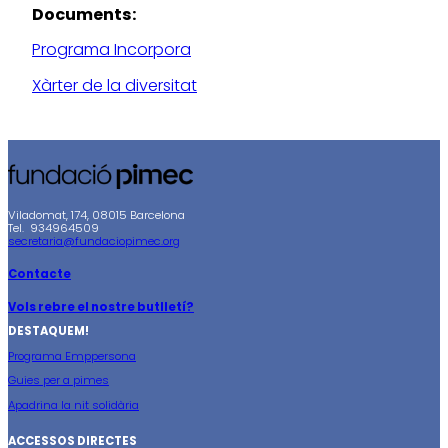
Documents:
Programa Incorpora
Xàrter de la diversitat
Viladomat, 174, 08015 Barcelona
Tel. 934964509
secretaria@fundaciopimec.org
Contacte
Vols rebre el nostre butlletí?
DESTAQUEM!
Programa Emppersona
Guies per a pimes
Apadrina la nit solidària
ACCESSOS DIRECTES